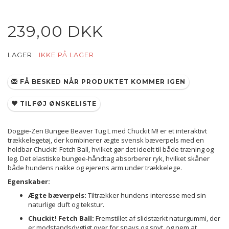
239,00 DKK
LAGER:
IKKE PÅ LAGER
FÅ BESKED NÅR PRODUKTET KOMMER IGEN
TILFØJ ØNSKELISTE
Doggie-Zen Bungee Beaver Tug L med Chuckit M! er et interaktivt
trækkelegetøj, der kombinerer ægte svensk bæverpels med en
holdbar Chuckit! Fetch Ball, hvilket gør det ideelt til både træning og
leg.
Det elastiske bungee-håndtag absorberer ryk, hvilket skåner
både hundens nakke og ejerens arm under trækkelege.
Egenskaber:
Ægte bæverpels:
Tiltrækker hundens interesse med sin
naturlige duft og tekstur.
Chuckit! Fetch Ball:
Fremstillet af slidstærkt naturgummi, der
er modstandsdygtigt over for snavs og spyt, og nem at