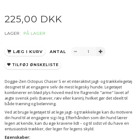
225,00 DKK
LAGER:
PÅ LAGER
LÆG I KURV
ANTAL
TILFØJ ØNSKELISTE
Doggie-Zen Octopus Chaser S er et interaktivt jagt- og trækkelegetøj
designet til at engagere selv de mest legesky hunde.
Legetøjet
kombinerer en blød plys-hoved med tre flagrende "arme" lavet af
ægte svensk pels (bæver, ræv eller kanin), hvilket gør det ideelt til
både træning og belønning.
Ved at bruge legetøjet til at lege jagt- og trækkelege kan du motivere
din hund til at engagere sig i leg.
Efterhånden som din hund lærer
legen at kende, kan du øge kravene lidt – og til sidst vil du have en
entusiastisk trækker, der leger for legens skyld.
Egenskaber: