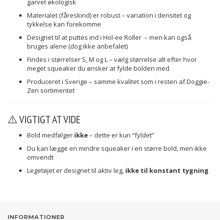
garvet økologisk
Materialet (fåreskind) er robust – variation i densitet og
tykkelse kan forekomme
Designet til at puttes ind i Hol-ee Roller – men kan også
bruges alene (dog ikke anbefalet)
Findes i størrelser S, M og L – vælg størrelse alt efter hvor
meget squeaker du ønsker at fylde bolden med
Produceret i Sverige – samme kvalitet som i resten af Doggie-
Zen sortimentet
⚠️ VIGTIGT AT VIDE
Bold medfølger
ikke
– dette er kun “fyldet”
Du kan lægge en mindre squeaker i en større bold, men ikke
omvendt
Legetøjet er designet til aktiv leg,
ikke til konstant tygning
INFORMATIONER