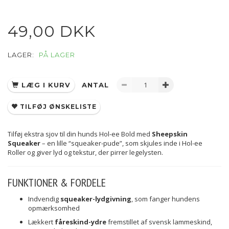
49,00 DKK
LAGER:
PÅ LAGER
LÆG I KURV
ANTAL
TILFØJ ØNSKELISTE
Tilføj ekstra sjov til din hunds Hol-ee Bold med
Sheepskin
Squeaker
– en lille “squeaker-pude”, som skjules inde i Hol-ee
Roller og giver lyd og tekstur, der pirrer legelysten.
FUNKTIONER & FORDELE
Indvendig
squeaker-lydgivning
, som fanger hundens
opmærksomhed
Lækkert
fåreskind-ydre
fremstillet af svensk lammeskind,