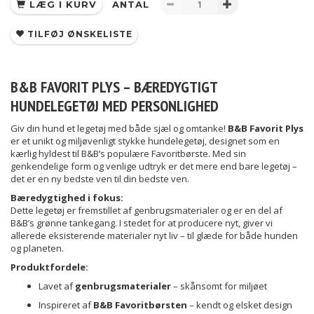
LÆG I KURV
ANTAL
TILFØJ ØNSKELISTE
B&B FAVORIT PLYS – BÆREDYGTIGT
HUNDELEGETØJ MED PERSONLIGHED
Giv din hund et legetøj med både sjæl og omtanke!
B&B Favorit Plys
er et unikt og miljøvenligt stykke hundelegetøj, designet som en
kærlig hyldest til B&B’s populære Favoritbørste. Med sin
genkendelige form og venlige udtryk er det mere end bare legetøj –
det er en ny bedste ven til din bedste ven.
Bæredygtighed i fokus:
Dette legetøj er fremstillet af genbrugsmaterialer og er en del af
B&B’s grønne tankegang. I stedet for at producere nyt, giver vi
allerede eksisterende materialer nyt liv – til glæde for både hunden
og planeten.
Produktfordele:
Lavet af
genbrugsmaterialer
– skånsomt for miljøet
Inspireret af
B&B Favoritbørsten
– kendt og elsket design