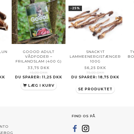
-25%
LUN
GOOOD ADULT
SNACK'IT
T
VÅDFODER –
LAMMEENERGISTÆNGER
BO
FRILANDSLAM (400 G)
100G
33,75 DKK
56,25 DKK
45,00 DKK
75,00 DKK
DKK
DU SPARER:
11,25 DKK
DU SPARER:
18,75 DKK
LÆG I KURV
SE PRODUKTET
FIND OS PÅ
ONTO
SEBOG