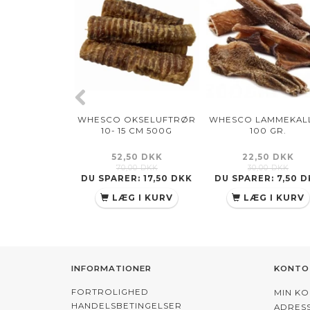
WHESCO OKSELUFTRØR
WHESCO LAMMEKAL
10- 15 CM 500G
100 GR.
52,50 DKK
22,50 DKK
70,00 DKK
30,00 DKK
DU SPARER:
17,50 DKK
DU SPARER:
7,50 
LÆG I KURV
LÆG I KURV
INFORMATIONER
KONTO
FORTROLIGHED
MIN K
HANDELSBETINGELSER
ADRES