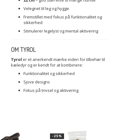
22 cm
– god størrelse til mange hunde
Velegnet til leg og hygge
Fremstillet med fokus på funktionalitet og
sikkerhed
Stimulerer legelyst og mental aktivering
OM TYROL
Tyrol
er et anerkendt mærke inden for tilbehør til
kæledyr og er kendt for at kombinere:
Funktionalitet og sikkerhed
Sjove designs
Fokus på trivsel og aktivering
-25%
UDSOLGT