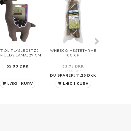
YROL PLYSLEGETØJ
WHESCO HESTETARME
TYROL L
MULDS LAMA, 27 CM
100 GR.
MONSTERET 
C
55,00 DKK
33,75 DKK
39,00
45,00 DKK
DU SPARER:
11,25 DKK
LÆG I KURV
LÆG I KURV
SE PRO