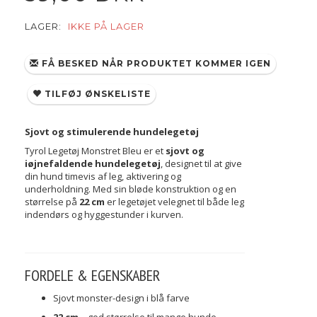
LAGER:
IKKE PÅ LAGER
FÅ BESKED NÅR PRODUKTET KOMMER IGEN
TILFØJ ØNSKELISTE
Sjovt og stimulerende hundelegetøj
Tyrol Legetøj Monstret Bleu er et
sjovt og
iøjnefaldende hundelegetøj
, designet til at give
din hund timevis af leg, aktivering og
underholdning. Med sin bløde konstruktion og en
størrelse på
22 cm
er legetøjet velegnet til både leg
indendørs og hyggestunder i kurven.
FORDELE & EGENSKABER
Sjovt monster-design i blå farve