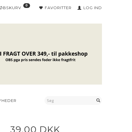
0
KØBSKURV
FAVORITTER
LOG IND
YHEDER
39,00 DKK