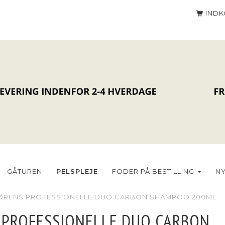
IND
PELSPLEJE
GÅTUREN
FODER PÅ BESTILLING
N
ØRENS PROFESSIONELLE DUO CARBON SHAMPOO 200ML
 PROFESSIONELLE DUO CARBON