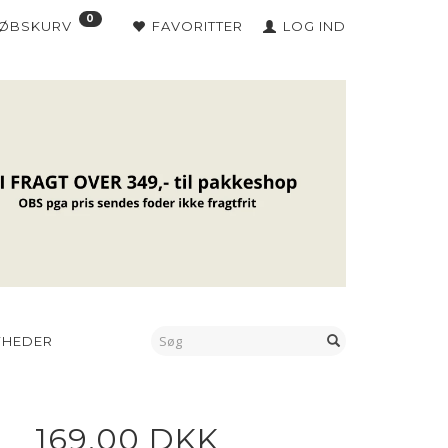
0
KØBSKURV
FAVORITTER
LOG IND
YHEDER
169,00 DKK