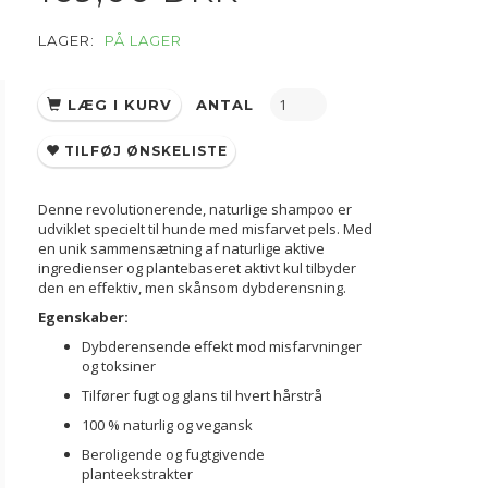
LAGER:
PÅ LAGER
LÆG I KURV
ANTAL
TILFØJ ØNSKELISTE
Denne revolutionerende, naturlige shampoo er
udviklet specielt til hunde med misfarvet pels.
Med
en unik sammensætning af naturlige aktive
ingredienser og plantebaseret aktivt kul tilbyder
den en effektiv, men skånsom dybderensning.
Egenskaber:
Dybderensende effekt mod misfarvninger
og toksiner
Tilfører fugt og glans til hvert hårstrå
100 % naturlig og vegansk
Beroligende og fugtgivende
planteekstrakter