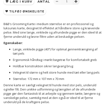
LÆG I KURV
ANTAL
TILFØJ ØNSKELISTE
B&B's Grooming Karte i medium størrelse er en professionel og
luksuriøs karte, designet til effektivt at håndtere store og krævende
pelse.
Med sine lange, vinklede og afrundede pigge er den ideel til at
fjerne underuld og løsne filtre uden at beskadige pelsen.
Egenskaber:
Lange, vinklede pigge (40°) for optimal gennemtrængning af
tæt pels
Ergonomisk håndtag i mørkt bøgetræ for komfortabelt greb
Holdbar konstruktion sikrer langvarig brug
Velegnet til større og helt store hunde med tæt eller lang pels
Størrelse: 172 mm x 107 mm x 70 mm
Denne karte er særligt velegnet til hunde med stor pels, underuld
og/eller filt.
Den unikke udformning og længden af de afrundede
pigge gør den fantastisk til at arbejde sig igennem tætte, længere og
vanskelige pelse, samtidig med at den også er ideel til at fjerne
underuld på de kraftigere pelse.