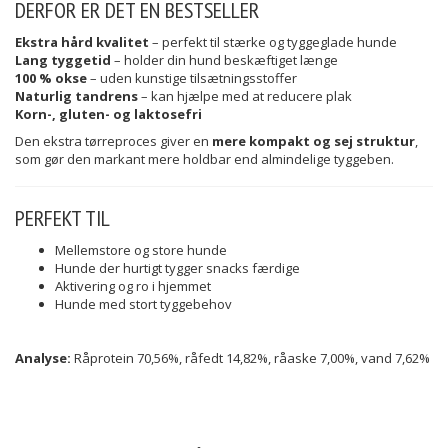
DERFOR ER DET EN BESTSELLER
Ekstra hård kvalitet
– perfekt til stærke og tyggeglade hunde
Lang tyggetid
– holder din hund beskæftiget længe
100 % okse
– uden kunstige tilsætningsstoffer
Naturlig tandrens
– kan hjælpe med at reducere plak
Korn-, gluten- og laktosefri
Den ekstra tørreproces giver en
mere kompakt og sej struktur
,
som gør den markant mere holdbar end almindelige tyggeben.
PERFEKT TIL
Mellemstore og store hunde
Hunde der hurtigt tygger snacks færdige
Aktivering og ro i hjemmet
Hunde med stort tyggebehov
Analyse:
Råprotein 70,56%, råfedt 14,82%, råaske 7,00%, vand 7,62%