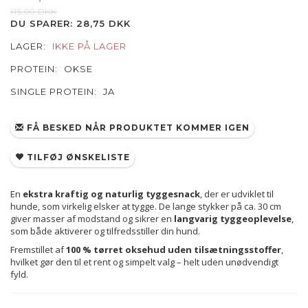
115,00 DKK
DU SPARER:
28,75 DKK
LAGER:
IKKE PÅ LAGER
PROTEIN:
OKSE
SINGLE PROTEIN:
JA
FÅ BESKED NÅR PRODUKTET KOMMER IGEN
TILFØJ ØNSKELISTE
En
ekstra kraftig og naturlig tyggesnack
, der er udviklet til
hunde, som virkelig elsker at tygge. De lange stykker på ca. 30 cm
giver masser af modstand og sikrer en
langvarig tyggeoplevelse
,
som både aktiverer og tilfredsstiller din hund.
Fremstillet af
100 % tørret oksehud uden tilsætningsstoffer
,
hvilket gør den til et rent og simpelt valg – helt uden unødvendigt
fyld.