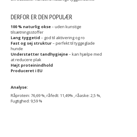
DERFOR ER DEN POPULÆR
100 % naturlig okse
– uden kunstige
tilsætningsstoffer
Lang tyggetid
– god til aktivering og ro
Fast og sej struktur
– perfekt til tyggeglade
hunde
Understøtter tandhygiejne
– kan hjælpe med
at reducere plak
Højt proteinindhold
Produceret i EU
Analyse:
Råprotein: 76,69 %, råfedt: 11,49% , råaske: 2,5 %,
Fugtighed: 9,59 %