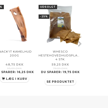
5%
UDSOLGT
-25%
-25%
NACK'IT KAMELHUD
WHESCO
WHE
200G
HESTEHOVEDHUDSPLADER
LAMMELUFTR
4 STK.
48,75 DKK
59,25 DKK
48,75
65,00 DKK
79,00 DKK
65,00
 SPARER:
16,25 DKK
DU SPARER:
19,75 DKK
DU SPARER
LÆG I KURV
LÆG 
SE PRODUKTET