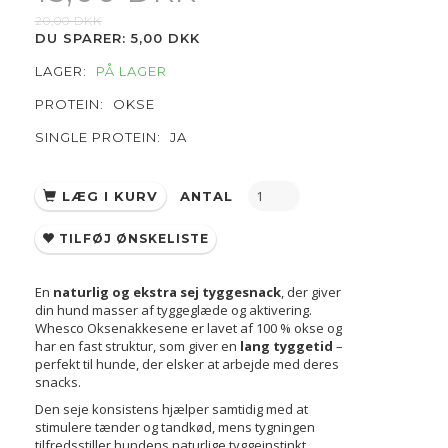
20,00 DKK
DU SPARER:
5,00 DKK
LAGER:
PÅ LAGER
PROTEIN:
OKSE
SINGLE PROTEIN:
JA
LÆG I KURV
ANTAL
TILFØJ ØNSKELISTE
En
naturlig og ekstra sej tyggesnack
, der giver
din hund masser af tyggeglæde og aktivering.
Whesco Oksenakkesene er lavet af 100 % okse og
har en fast struktur, som giver en
lang tyggetid
–
perfekt til hunde, der elsker at arbejde med deres
snacks.
Den seje konsistens hjælper samtidig med at
stimulere tænder og tandkød, mens tygningen
tilfredsstiller hundens naturlige tyggeinstinkt.