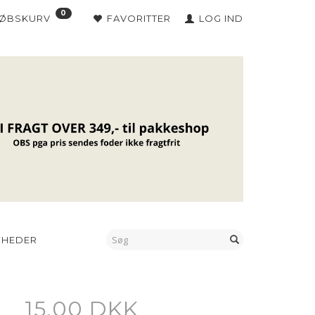
0
KØBSKURV
FAVORITTER
LOG IND
YHEDER
15,00 DKK