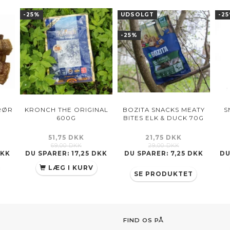
-25%
UDSOLGT
-2
-25%
RØR
KRONCH THE ORIGINAL
BOZITA SNACKS MEATY
S
600G
BITES ELK & DUCK 70G
51,75 DKK
21,75 DKK
69,00 DKK
29,00 DKK
DKK
DU SPARER:
17,25 DKK
DU SPARER:
7,25 DKK
DU
LÆG I KURV
SE PRODUKTET
FIND OS PÅ