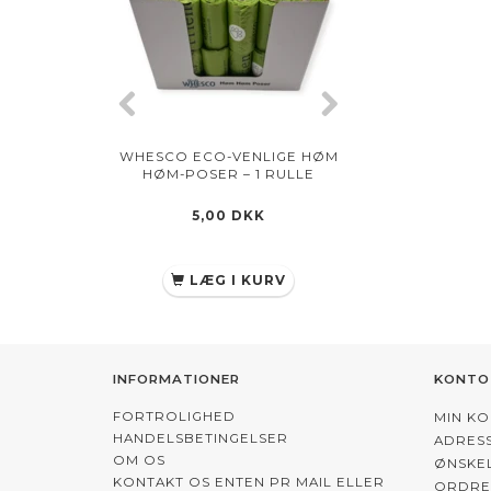
WHESCO ECO-VENLIGE HØM
WHESCO TYGGER
HØM-POSER – 1 RULLE
OKSEHOVEDHUD 
5,00 DKK
36,75 D
49,00 DK
DU SPARER:
12
LÆG I KURV
SE PRODU
INFORMATIONER
KONTO
FORTROLIGHED
MIN K
HANDELSBETINGELSER
ADRES
OM OS
ØNSKEL
KONTAKT OS ENTEN PR MAIL ELLER
ORDRE