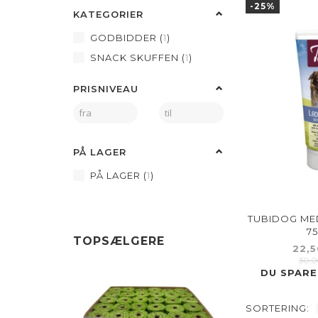
-25%
KATEGORIER
GODBIDDER
(
1
)
SNACK SKUFFEN
(
1
)
PRISNIVEAU
PÅ LAGER
PÅ LAGER
(
1
)
TUBIDOG ME
75
TOPSÆLGERE
22,
30,
DU SPARE
UDSOLGT
-25%
SORTERING: