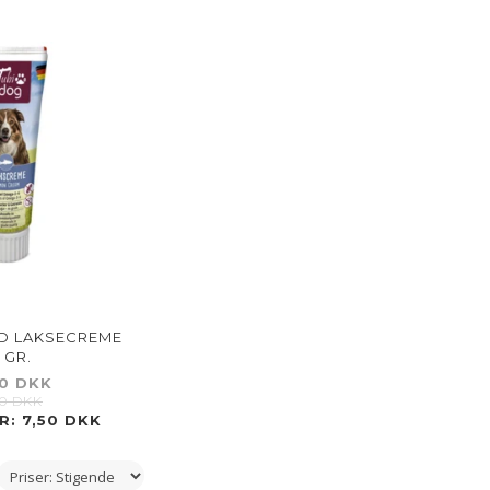
D LAKSECREME
 GR.
50 DKK
00 DKK
R:
7,50 DKK
-25%
-25%