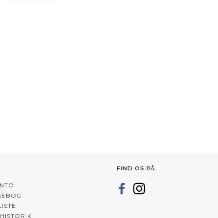
ULLE AF
GOOOD ADULT SOFT
GOOOD ADULT VÅDF
23-25 CM
GOOODIES - FRILANDSLAM
ØRRED
100G
KK
22,50 DKK
33,75 DKK
K
30,00 DKK
45,00 DKK
,25 DKK
DU SPARER:
7,50 DKK
DU SPARER:
11,25
KTET
LÆG I KURV
LÆG I KUR
FIND OS PÅ
ONTO
SEBOG
ISTE
HISTORIK