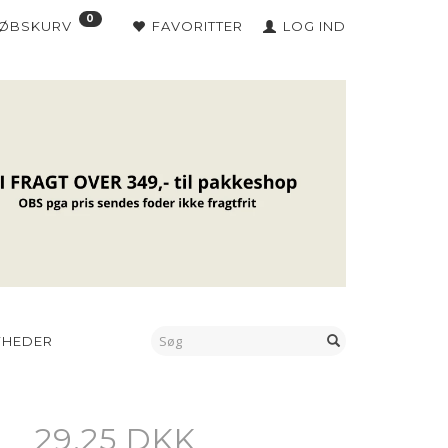
0
KØBSKURV
FAVORITTER
LOG IND
YHEDER
29,25 DKK