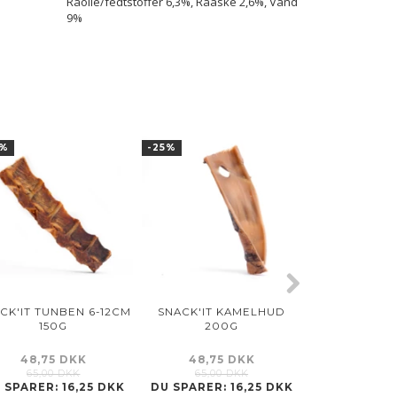
Råolie/fedtstoffer 6,3%, Råaske 2,6%, Vand
9%
5%
-25%
-25%
CK'IT TUNBEN 6-12CM
SNACK'IT KAMELHUD
GOOOD AD
150G
200G
GOOOD
FRILANDS
48,75 DKK
48,75 DKK
22,50
65,00 DKK
65,00 DKK
30,00
 SPARER:
16,25 DKK
DU SPARER:
16,25 DKK
DU SPARER