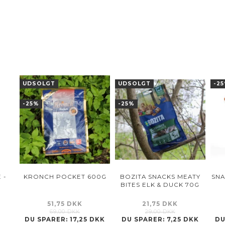
UDSOLGT
UDSOLGT
-2
-25%
-25%
 -
KRONCH POCKET 600G
BOZITA SNACKS MEATY
SNA
BITES ELK & DUCK 70G
51,75 DKK
21,75 DKK
69,00 DKK
29,00 DKK
DU SPARER:
17,25 DKK
DU SPARER:
7,25 DKK
DU