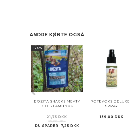
ANDRE KØBTE OGSÅ
-25%
BOZITA SNACKS MEATY
POTEVOKS DELUXE
BITES LAMB 70G
SPRAY
21,75 DKK
139,00 DKK
29,00 DKK
DU SPARER:
7,25 DKK