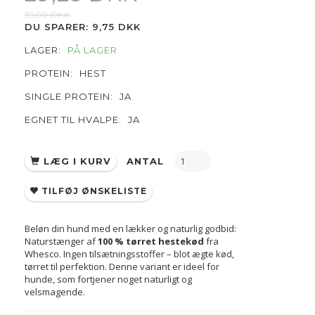
39,00 DKK
DU SPARER:
9,75 DKK
LAGER:
PÅ LAGER
PROTEIN:
HEST
SINGLE PROTEIN:
JA
EGNET TIL HVALPE:
JA
LÆG I KURV
ANTAL
TILFØJ ØNSKELISTE
Beløn din hund med en lækker og naturlig godbid:
Naturstænger af
100 % tørret hestekød
fra
Whesco. Ingen tilsætningsstoffer – blot ægte kød,
tørret til perfektion. Denne variant er ideel for
hunde, som fortjener noget naturligt og
velsmagende.