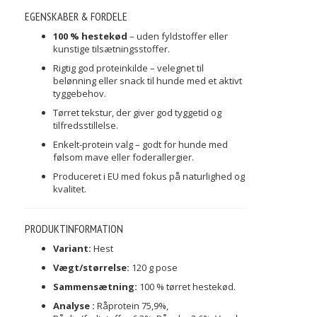
EGENSKABER & FORDELE
100 % hestekød
– uden fyldstoffer eller
kunstige tilsætningsstoffer.
Rigtig god proteinkilde – velegnet til
belønning eller snack til hunde med et aktivt
tyggebehov.
Tørret tekstur, der giver god tyggetid og
tilfredsstillelse.
Enkelt-protein valg – godt for hunde med
følsom mave eller foderallergier.
Produceret i EU med fokus på naturlighed og
kvalitet.
PRODUKTINFORMATION
Variant:
Hest
Vægt/størrelse:
120 g pose
Sammensætning:
100 % tørret hestekød.
Analyse :
Råprotein 75,9%,